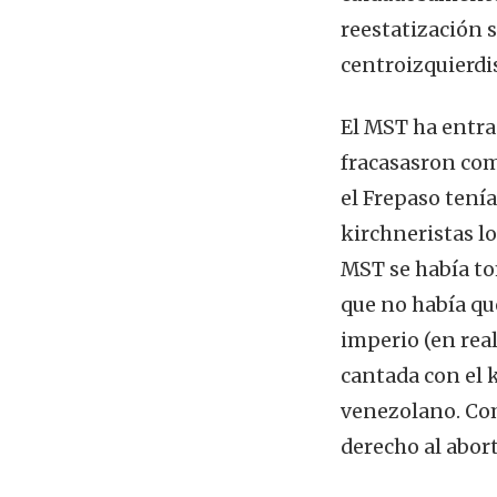
reestatización 
centroizquierdis
El MST ha entra
fracasasron com
el Frepaso tení
kirchneristas l
MST se había to
que no había que
imperio (en rea
cantada con el k
venezolano. Co
derecho al abor