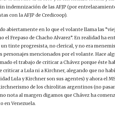
sin indemnización de las AFJP (por entrelazamiento
tas con la AFJP de Credicoop).
do abiertamente en lo que el volante llama las “vie
o el Frepaso de Chacho Alvarez”. En realidad ha en
a un tinte progresista, no clerical, y no era menem
os personajes mencionados por el volante. Hace alg
mado el trabajo de criticar a Chávez porque éste ha
 criticar a Lula ni a Kirchner, alegando que no habí
lidad Lula y Kirchner son sus agentes) y ahora el M
irchnerismo de los chirolitas argentinos (no pasan 
mo nota al margen digamos que Chávez ha comenz
to en Venezuela.