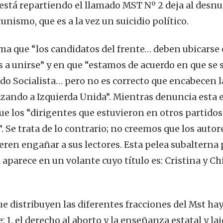
está repartiendo el llamado MST Nº 2 deja al desnu
nismo, que es a la vez un suicidio político.
ama que “los candidatos del frente… deben ubicarse
as a unirse” y en que “estamos de acuerdo en que se
ido Socialista… pero no es correcto que encabecen la
azando a Izquierda Unida”. Mientras denuncia esta 
que los “dirigentes que estuvieron en otros partid
”. Se trata de lo contrario; no creemos que los autor
ren engañar a sus lectores. Esta pelea subalterna p
 aparece en un volante cuyo título es: Cristina y Ch
que distribuyen las diferentes fracciones del Mst h
1. el derecho al aborto y la enseñanza estatal y laica