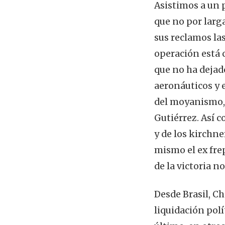
Asistimos a un p
que no por larg
sus reclamos las
operación está 
que no ha dejado
aeronáuticos y 
del moyanismo, 
Gutiérrez. Así c
y de los kirchne
mismo el ex frep
de la victoria n
Desde Brasil, Ch
liquidación polí