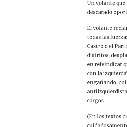
Un volante que 
descarado oportu
El volante recl
todas las fuerz
Castro o el Part
distritos, despl
en reivindicar 
con la izquierda
engañando, quie
antiizquierdista
cargos.
(En los textos 
cuidadosamente: 