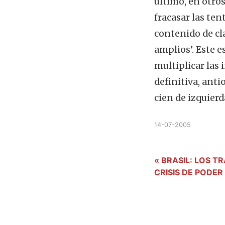
último, en otros
fracasar las ten
contenido de cla
amplios’. Este e
multiplicar las 
definitiva, ant
cien de izquierd
14-07-2005
« BRASIL: LOS 
CRISIS DE PODER